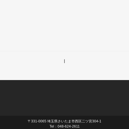
|
〒331-0065 埼玉県さいたま市西区二ツ宮304-1
Tel：048-624-2611