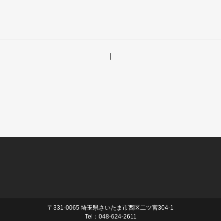
|
〒331-0065 埼玉県さいたま市西区二ツ宮304-1
Tel：048-624-2611